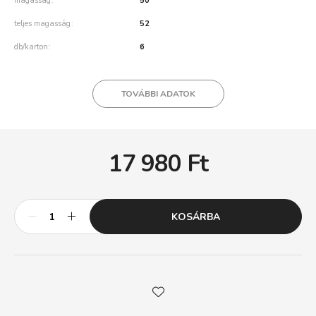
magasság
50
teljes magasság
52
db/karton
6
TOVÁBBI ADATOK
17 980
Ft
KOSÁRBA