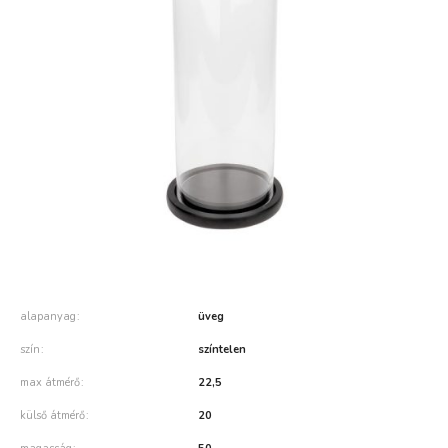
alapanyag
üveg
szín
színtelen
max átmérő
22,5
külső átmérő
20