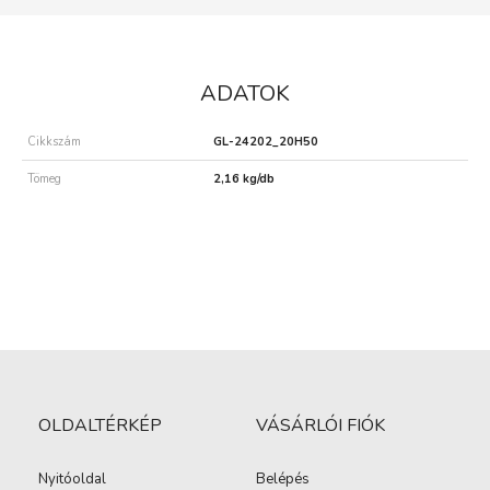
ADATOK
Cikkszám
GL-24202_20H50
Tömeg
2,16 kg/db
OLDALTÉRKÉP
VÁSÁRLÓI FIÓK
Nyitóoldal
Belépés