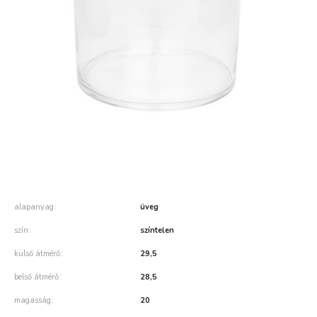
alapanyag
üveg
szín
színtelen
külső átmérő
29,5
belső átmérő
28,5
magasság
20