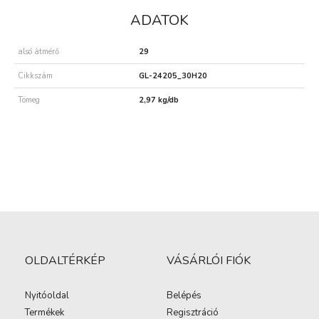
ADATOK
alsó átmérő
29
Cikkszám
GL-24205_30H20
Tömeg
2,97 kg/db
OLDALTÉRKÉP
VÁSÁRLÓI FIÓK
Nyitóoldal
Belépés
Termékek
Regisztráció