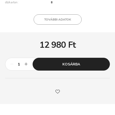
db/karton
8
TOVÁBBI ADATOK
12 980
Ft
KOSÁRBA