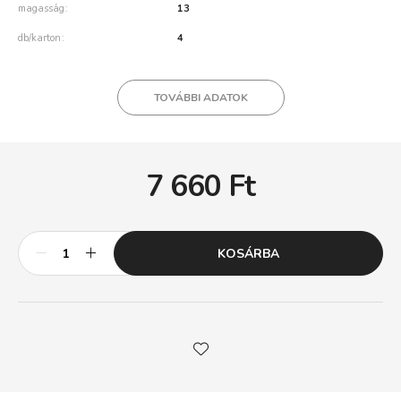
magasság
13
db/karton
4
TOVÁBBI ADATOK
7 660
Ft
KOSÁRBA