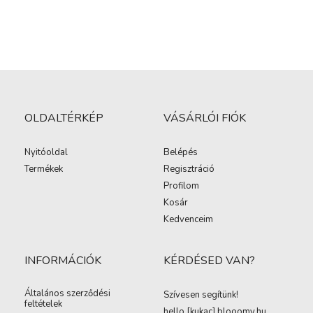
OLDALTÉRKÉP
VÁSÁRLÓI FIÓK
Nyitóoldal
Belépés
Termékek
Regisztráció
Profilom
Kosár
Kedvenceim
INFORMÁCIÓK
KÉRDÉSED VAN?
Általános szerződési
Szívesen segítünk!
feltételek
hello [kukac
]
blooomy.hu