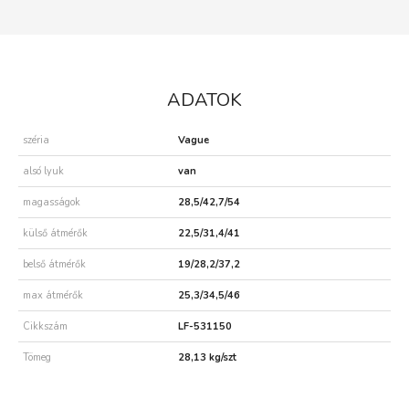
ADATOK
széria
Vague
alsó lyuk
van
magasságok
28,5/42,7/54
külső átmérők
22,5/31,4/41
belső átmérők
19/28,2/37,2
max átmérők
25,3/34,5/46
Cikkszám
LF-531150
Tömeg
28,13 kg/szt