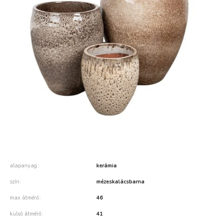
alapanyag
kerámia
szín
mézeskalácsbarna
max átmérő
46
külső átmérő
41