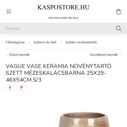
balkon és kert
kültéri növénytartók
Előző termék
Következő termék
VAGUE VASE KERÁMIA NÖVÉNYTARTÓ
SZETT MÉZESKALÁCSBARNA 25X29-
46X54CM S/3