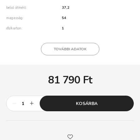
belső átmérő
37,2
magasság
54
db/karton
1
TOVÁBBI ADATOK
81 790
Ft
KOSÁRBA