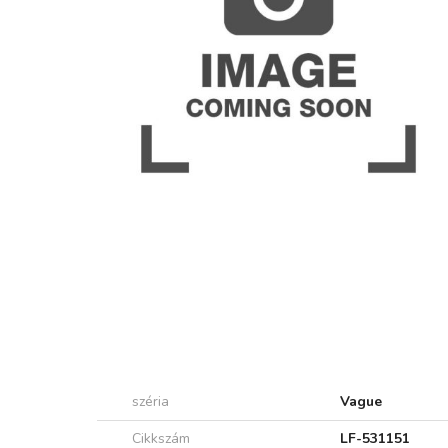
széria
Vague
Cikkszám
LF-531151