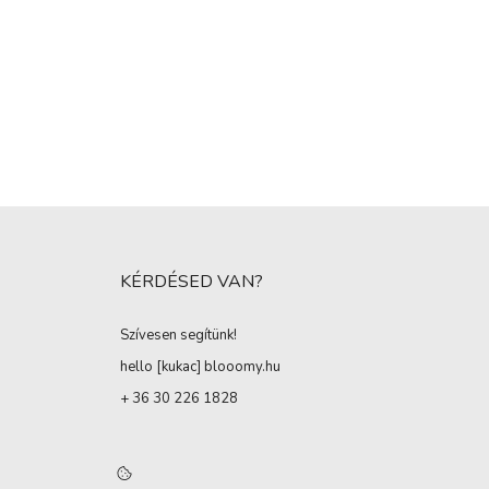
KÉRDÉSED VAN?
Szívesen segítünk!
hello [kukac
]
blooomy.hu
+ 36 30 226 1828