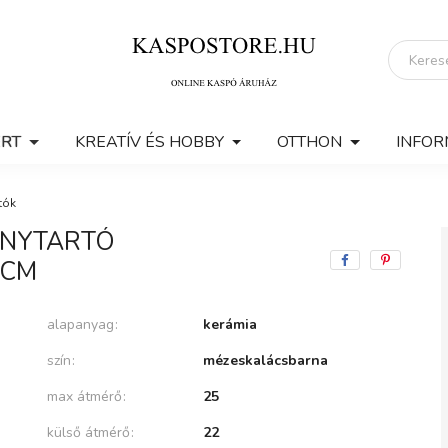
ERT
KREATÍV ÉS HOBBY
OTTHON
INFOR
tók
ÉNYTARTÓ
9CM
alapanyag
kerámia
szín
mézeskalácsbarna
max átmérő
25
külső átmérő
22