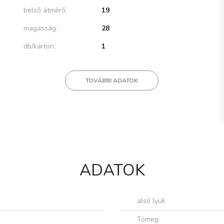
belső átmérő
19
magasság
28
db/karton
1
TOVÁBBI ADATOK
ADATOK
alsó lyuk
Tömeg