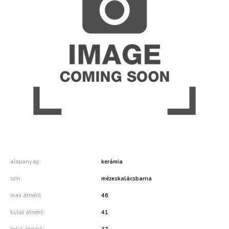
alapanyag
kerámia
szín
mézeskalácsbarna
max átmérő
46
külső átmérő
41