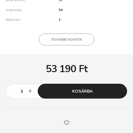
belső átmérő
37
magasság
54
db/karton
1
TOVÁBBI ADATOK
53 190
Ft
KOSÁRBA