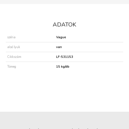
ADATOK
széria
Vague
alsó lyuk
van
Cikkszám
LF-531153
Tömeg
15 kg/db