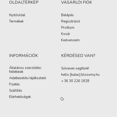
OLDALTÉRKÉP
VÁSÁRLÓI FIÓK
Nyitóoldal
Belépés
Termékek
Regisztráció
Profilom
Kosár
Kedvenceim
INFORMÁCIÓK
KÉRDÉSED VAN?
Általános szerződési
Szívesen segítünk!
feltételek
hello [kukac
]
blooomy.hu
Adatkezelési tájékoztató
+ 36 30 226 1828
Fizetés
Szállítás
Elérhetőségek