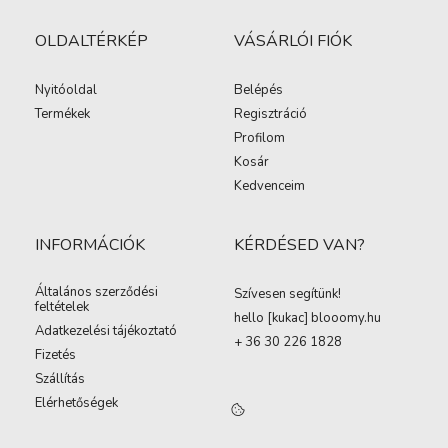
OLDALTÉRKÉP
VÁSÁRLÓI FIÓK
Nyitóoldal
Belépés
Termékek
Regisztráció
Profilom
Kosár
Kedvenceim
INFORMÁCIÓK
KÉRDÉSED VAN?
Általános szerződési
Szívesen segítünk!
feltételek
hello [kukac
]
blooomy.hu
Adatkezelési tájékoztató
+ 36 30 226 1828
Fizetés
Szállítás
Elérhetőségek