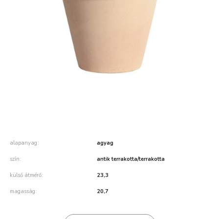
alapanyag
agyag
szín
antik terrakotta/terrakotta
külső átmérő
23,3
magasság
20,7