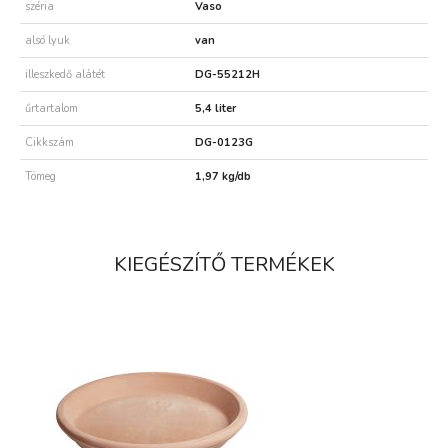
széria
Vaso
alsó lyuk
van
illeszkedő alátét
DG-55212H
űrtartalom
5,4 liter
Cikkszám
DG-0123G
Tömeg
1,97 kg/db
KIEGÉSZÍTŐ TERMÉKEK