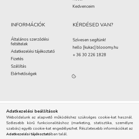
Kedvenceim
INFORMÁCIÓK
KÉRDÉSED VAN?
Általános szerződési
Szívesen segítünk!
feltételek
hello [kukac
]
blooomy.hu
Adatkezelési tájékoztató
+ 36 30 226 1828
Fizetés
Szállítás
Elérhetőségek
Adatkezelési beállítások
Weboldalunk az alapvető működéshez szükséges cookie-kat használ.
Szélesebb körű funkcionalitáshoz (marketing, statisztika, személyre
szabás) egyéb cookie-kat engedélyezhet. Részletesebb információkat az
Adatkezelési tájékoztató
ban talál.