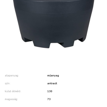
alapanyag
műanyag
szín
antracit
külső átmérő
130
magasság
73