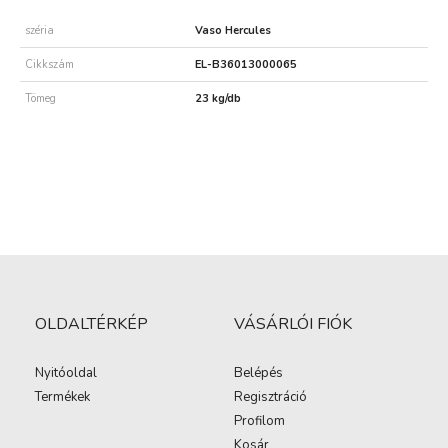
széria
Vaso Hercules
Cikkszám
EL-B36013000065
Tömeg
23 kg/db
OLDALTÉRKÉP
VÁSÁRLÓI FIÓK
Nyitóoldal
Belépés
Termékek
Regisztráció
Profilom
Kosár