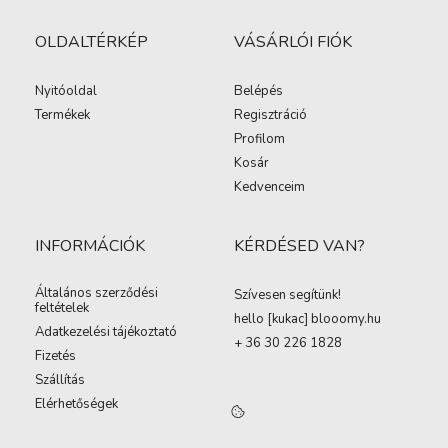
OLDALTÉRKÉP
VÁSÁRLÓI FIÓK
Nyitóoldal
Belépés
Termékek
Regisztráció
Profilom
Kosár
Kedvenceim
INFORMÁCIÓK
KÉRDÉSED VAN?
Általános szerződési
Szívesen segítünk!
feltételek
hello [kukac
]
blooomy.hu
Adatkezelési tájékoztató
+ 36 30 226 1828
Fizetés
Szállítás
Elérhetőségek