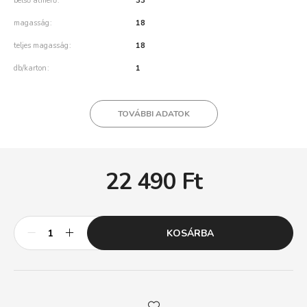
belső átmérő
33
magasság
18
teljes magasság
18
db/karton
1
TOVÁBBI ADATOK
22 490
Ft
KOSÁRBA