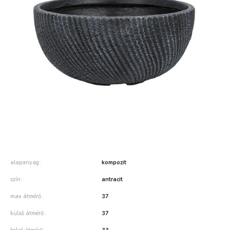
alapanyag
kompozit
szín
antracit
max átmérő
37
külső átmérő
37