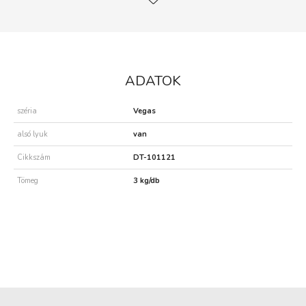
ADATOK
széria
Vegas
alsó lyuk
van
Cikkszám
DT-101121
Tömeg
3 kg/db