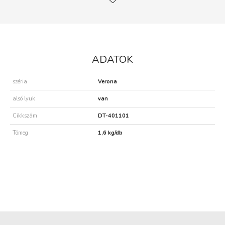
ADATOK
széria
Verona
alsó lyuk
van
Cikkszám
DT-401101
Tömeg
1,6 kg/db