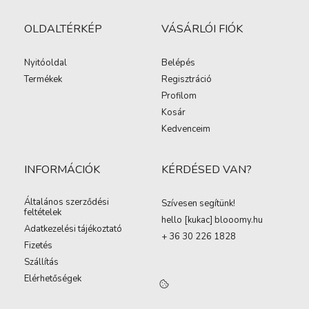
OLDALTÉRKÉP
VÁSÁRLÓI FIÓK
Nyitóoldal
Belépés
Termékek
Regisztráció
Profilom
Kosár
Kedvenceim
INFORMÁCIÓK
KÉRDÉSED VAN?
Általános szerződési
Szívesen segítünk!
feltételek
hello [kukac
]
blooomy.hu
Adatkezelési tájékoztató
+ 36 30 226 1828
Fizetés
Szállítás
Elérhetőségek