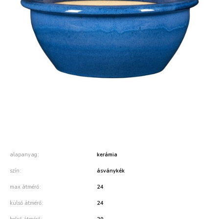
alapanyag
kerámia
szín
ásványkék
max átmérő
24
külső átmérő
24