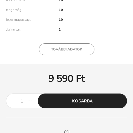
belső átmérő
20
magasság
10
teljes magasság
10
db/karton
1
TOVÁBBI ADATOK
9 590
Ft
KOSÁRBA