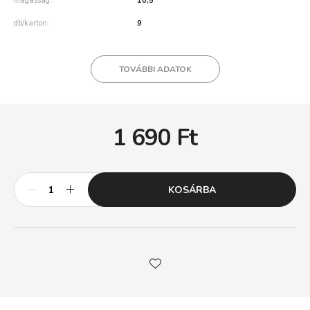
magasság
10,5
db/karton
9
TOVÁBBI ADATOK
1 690
Ft
KOSÁRBA