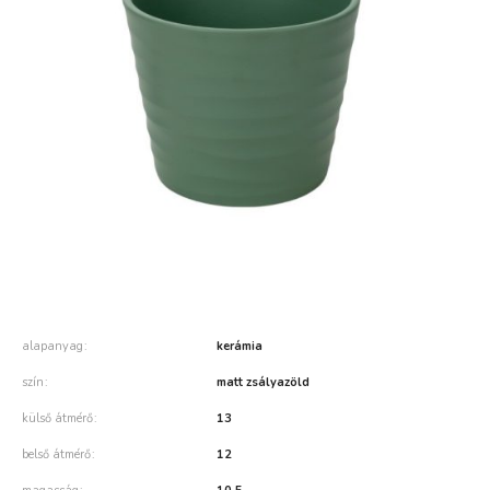
alapanyag
kerámia
szín
matt zsályazöld
külső átmérő
13
belső átmérő
12