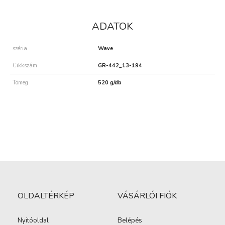
ADATOK
széria
Wave
Cikkszám
GR-442_13-194
Tömeg
520 g/db
OLDALTÉRKÉP
VÁSÁRLÓI FIÓK
Nyitóoldal
Belépés