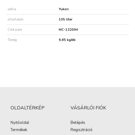
széria
Yukon
űrtartalom
105 liter
Cikkszám
MC-132094
Tömeg
9,65 kg/db
OLDALTÉRKÉP
VÁSÁRLÓI FIÓK
Nyitóoldal
Belépés
Termékek
Regisztráció