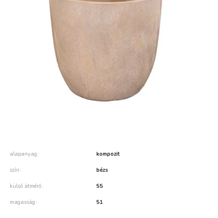
alapanyag
kompozit
szín
bézs
külső átmérő
55
magasság
51