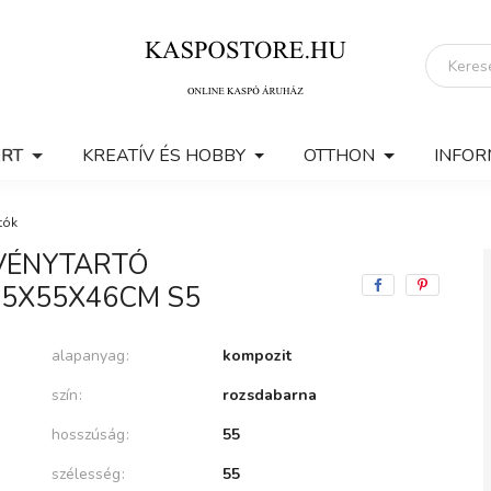
ERT
KREATÍV ÉS HOBBY
OTTHON
INFOR
tók
VÉNYTARTÓ
5X55X46CM S5
alapanyag
kompozit
szín
rozsdabarna
hosszúság
55
szélesség
55