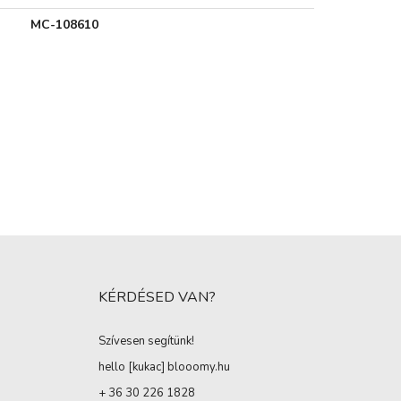
MC-108610
KÉRDÉSED VAN?
Szívesen segítünk!
hello [kukac
]
blooomy.hu
+ 36 30 226 1828