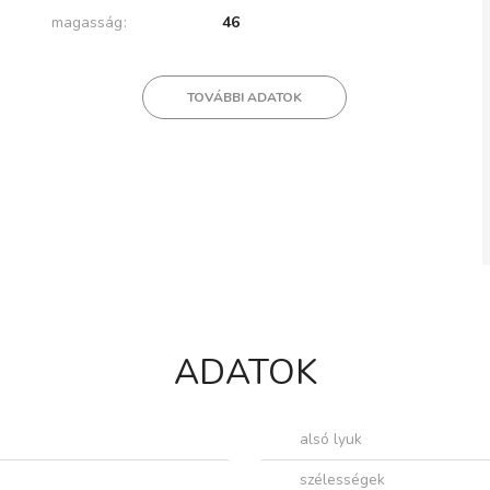
magasság
46
TOVÁBBI ADATOK
ADATOK
alsó lyuk
szélességek