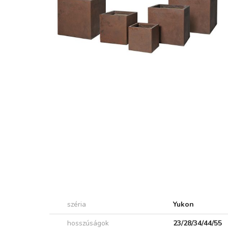
széria
Yukon
hosszúságok
23/28/34/44/55