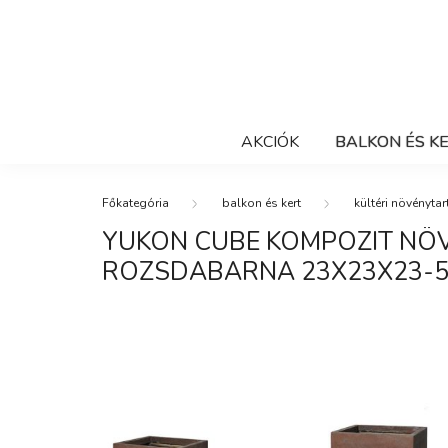
AKCIÓK
BALKON ÉS K
balkon és kert
kültéri növénytar
YUKON CUBE KOMPOZIT NÖ
ROZSDABARNA 23X23X23-5