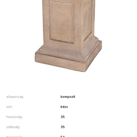
alapanyag
kompozit
szín
bézs
hosszúság
35
szélesség
35