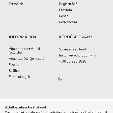
Termékek
Regisztráció
Profilom
Kosár
Kedvenceim
INFORMÁCIÓK
KÉRDÉSED VAN?
Általános szerződési
Szívesen segítünk!
feltételek
hello [kukac
]
blooomy.hu
Adatkezelési tájékoztató
+ 36 30 226 1828
Fizetés
Szállítás
Elérhetőségek
Adatkezelési beállítások
Weboldalunk az alapvető működéshez szükséges cookie-kat használ.