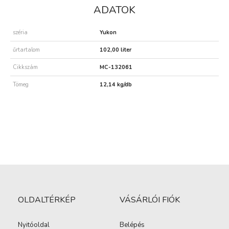
ADATOK
széria
Yukon
űrtartalom
102,00 liter
Cikkszám
MC-132061
Tömeg
12,14 kg/db
OLDALTÉRKÉP
VÁSÁRLÓI FIÓK
Nyitóoldal
Belépés