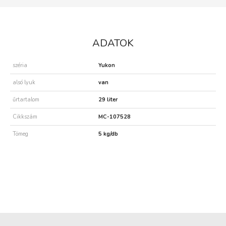
ADATOK
széria
Yukon
alsó lyuk
van
űrtartalom
29 liter
Cikkszám
MC-107528
Tömeg
5 kg/db