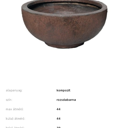
alapanyag
kompozit
szín
rozsdabarna
max átmérő
44
külső átmérő
44