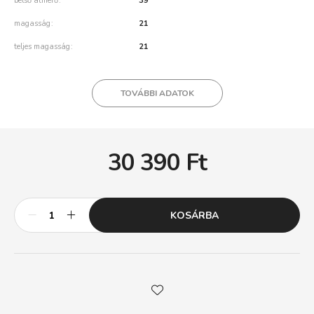
belső átmérő
39
magasság
21
teljes magasság
21
TOVÁBBI ADATOK
30 390
Ft
KOSÁRBA