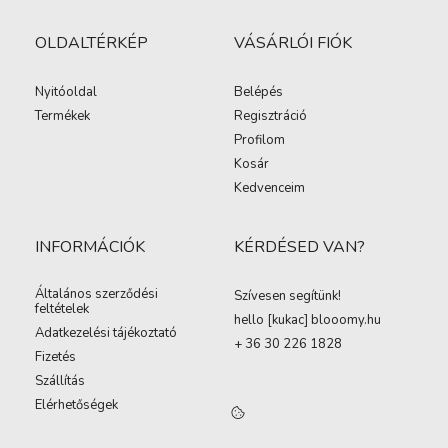
OLDALTÉRKÉP
VÁSÁRLÓI FIÓK
Nyitóoldal
Belépés
Termékek
Regisztráció
Profilom
Kosár
Kedvenceim
INFORMÁCIÓK
KÉRDÉSED VAN?
Általános szerződési
Szívesen segítünk!
feltételek
hello [kukac
]
blooomy.hu
Adatkezelési tájékoztató
+ 36 30 226 1828
Fizetés
Szállítás
Elérhetőségek