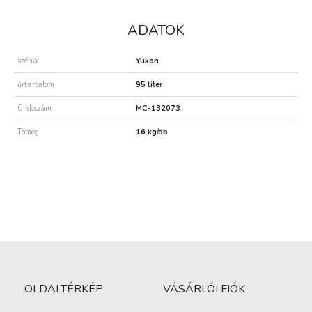
ADATOK
széria
Yukon
űrtartalom
95 liter
Cikkszám
MC-132073
Tömeg
16 kg/db
OLDALTÉRKÉP
VÁSÁRLÓI FIÓK