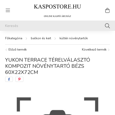
balkon és kert
kültéri növénytartók
Előző termék
Következő termék
YUKON TERRACE TÉRELVÁLASZTÓ
KOMPOZIT NÖVÉNYTARTÓ BÉZS
60X22X72CM