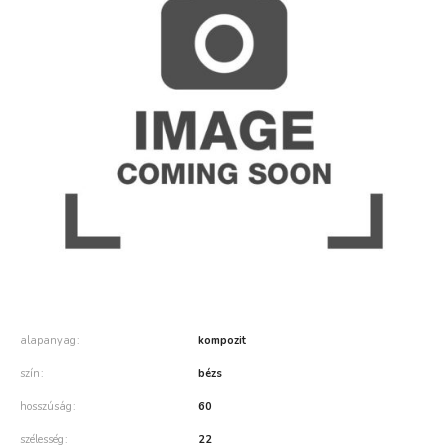
alapanyag
kompozit
szín
bézs
hosszúság
60
szélesség
22