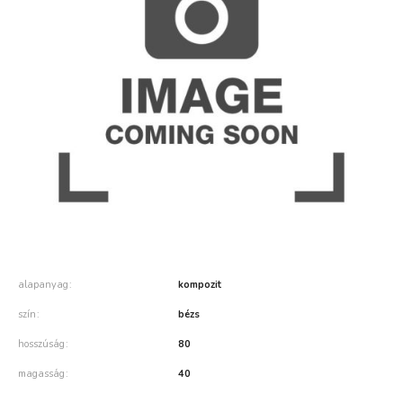
alapanyag
kompozit
szín
bézs
hosszúság
80
magasság
40