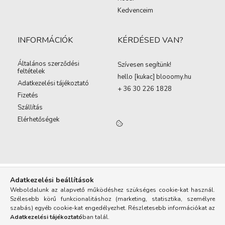
Kedvenceim
INFORMÁCIÓK
KÉRDÉSED VAN?
Általános szerződési
Szívesen segítünk!
feltételek
hello [kukac
]
blooomy.hu
Adatkezelési tájékoztató
+ 36 30 226 1828
Fizetés
Szállítás
Elérhetőségek
Adatkezelési beállítások
Weboldalunk az alapvető működéshez szükséges cookie-kat használ.
Szélesebb körű funkcionalitáshoz (marketing, statisztika, személyre
szabás) egyéb cookie-kat engedélyezhet. Részletesebb információkat az
Adatkezelési tájékoztató
ban talál.