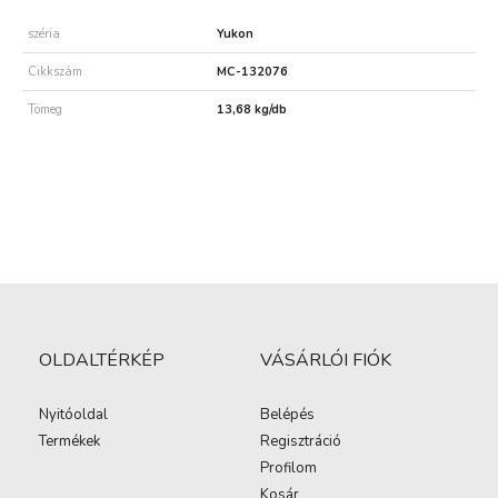
széria
Yukon
Cikkszám
MC-132076
Tömeg
13,68 kg/db
OLDALTÉRKÉP
VÁSÁRLÓI FIÓK
Nyitóoldal
Belépés
Termékek
Regisztráció
Profilom
Kosár