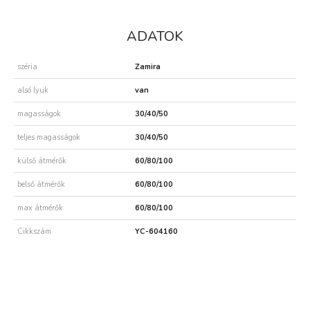
ADATOK
széria
Zamira
alsó lyuk
van
magasságok
30/40/50
teljes magasságok
30/40/50
külső átmérők
60/80/100
belső átmérők
60/80/100
max átmérők
60/80/100
Cikkszám
YC-604160