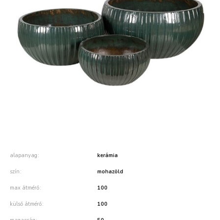
alapanyag
kerámia
szín
mohazöld
max átmérő
100
külső átmérő
100