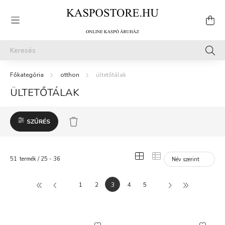
otthon
ültetőtálak
ÜLTETŐTÁLAK
SZŰRÉS
51
termék
25
36
1
2
4
5
1
2
3
4
5