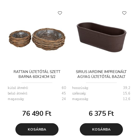
RATTAN ÜLTETŐTÁL SZETT
SIRIUS JARDINE IMPREGNÁLT
BARNA 60X24CM S/2
AGYAG ÜLTETŐTÁL BAZALT
40X16,5X12,5CM
külső átmérő:
60
hosszúság:
39,2
belső átmérő:
45
szélesség:
15,6
magasság:
24
magasság:
12,6
76 490
Ft
6 375
Ft
KOSÁRBA
KOSÁRBA