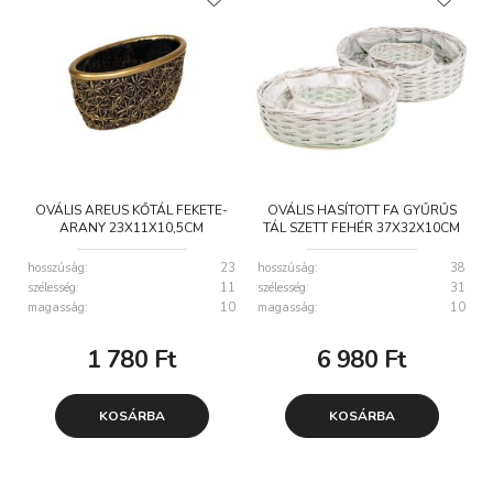
OVÁLIS AREUS KŐTÁL FEKETE-
OVÁLIS HASÍTOTT FA GYŰRŰS
ARANY 23X11X10,5CM
TÁL SZETT FEHÉR 37X32X10CM
S/2
hosszúság:
23
hosszúság:
38
szélesség:
11
szélesség:
31
magasság:
10
magasság:
10
1 780
Ft
6 980
Ft
KOSÁRBA
KOSÁRBA