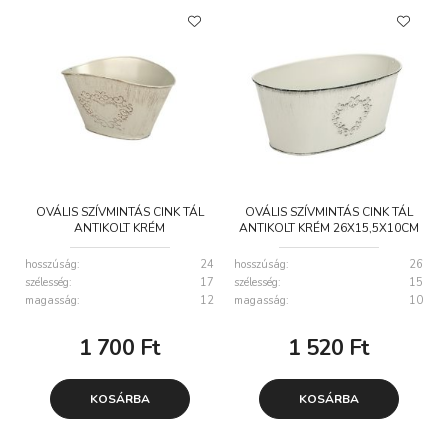
OVÁLIS SZÍVMINTÁS CINK TÁL
OVÁLIS SZÍVMINTÁS CINK TÁL
ANTIKOLT KRÉM
ANTIKOLT KRÉM 26X15,5X10CM
24X17X12,5/14CM
hosszúság:
24
hosszúság:
26
szélesség:
17
szélesség:
15
magasság:
12
magasság:
10
1 700
Ft
1 520
Ft
KOSÁRBA
KOSÁRBA