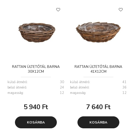
RATTAN ÜLTETŐTÁL BARNA
RATTAN ÜLTETŐTÁL BARNA
30X12CM
41X12CM
külső átmérő:
30
külső átmérő:
41
belső átmérő:
24
belső átmérő:
36
magasság:
12
magasság:
12
5 940
Ft
7 640
Ft
KOSÁRBA
KOSÁRBA