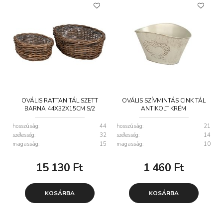
OVÁLIS RATTAN TÁL SZETT
OVÁLIS SZÍVMINTÁS CINK TÁL
BARNA 44X32X15CM S/2
ANTIKOLT KRÉM
21X14,5X10,5/12CM
hosszúság:
44
hosszúság:
21
szélesség:
32
szélesség:
14
magasság:
15
magasság:
10
15 130
Ft
1 460
Ft
KOSÁRBA
KOSÁRBA