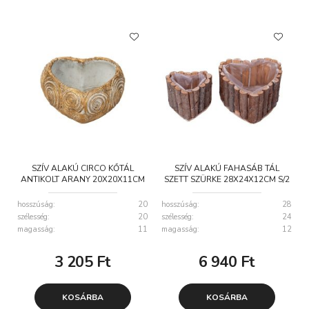
SZÍV ALAKÚ CIRCO KŐTÁL
SZÍV ALAKÚ FAHASÁB TÁL
ANTIKOLT ARANY 20X20X11CM
SZETT SZÜRKE 28X24X12CM S/2
hosszúság:
20
hosszúság:
28
szélesség:
20
szélesség:
24
magasság:
11
magasság:
12
3 205
Ft
6 940
Ft
KOSÁRBA
KOSÁRBA