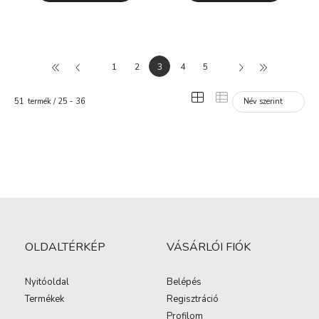
1
2
4
5
1
2
3
4
5
51
termék
25
36
OLDALTÉRKÉP
VÁSÁRLÓI FIÓK
Nyitóoldal
Belépés
Termékek
Regisztráció
Profilom